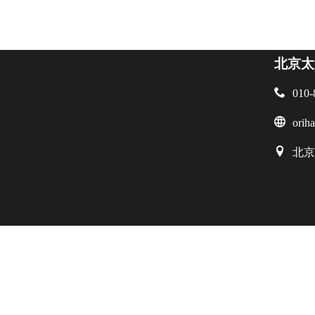
北京太

010-

orih

北京