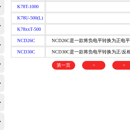
K78T-1000
K78U-500(L)
K78xxT-500
NCD26C
NCD30C
第一页
<
>