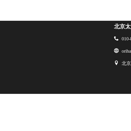
北京太

010-

orih

北京