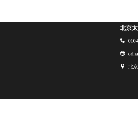
北京太

010-

orih

北京